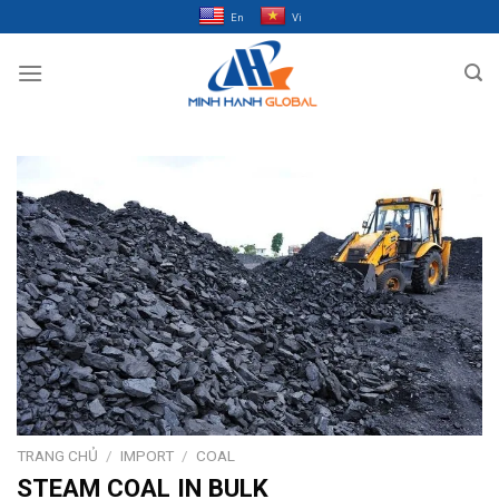
Bỏ
En
Vi
qua
nội
dung
TRANG CHỦ
/
IMPORT
/
COAL
STEAM COAL IN BULK